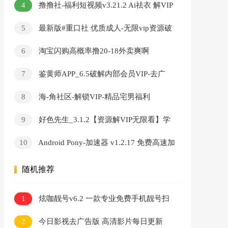
4
撸撸社-福利短视频v3.21.2 Ai祛衣 解VIP
無限看
5
最新版#重口社 优质成人-无限vip资源破
解版
6
淘宝闪购高概率撸20-18外卖爽啊
7
鉴黄师APP_6.5破解内部会员VIP-去广
告-无限看-破解版
8
海-角社区-解锁VIP-精品宅男福利
9
好色先生_3.1.2【资源解VIP无限看】学
习资料
10
Android Pony-加速器 v1.2.17 免费高速加
速器
随机推荐
1
炫咖靓号v6.2 一款专业免费手机靓号扫
号工具
2
今日影视去广告版 高清影片每日更新