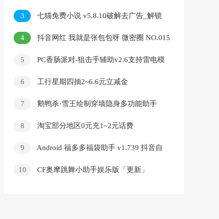
3
七猫免费小说 v5.8.10破解去广告_解锁
会员特权
4
抖音网红 我就是张包包呀 微密圈 NO.015
期 【42P1V】
5
PC香肠派对-狙击手辅助v2.6支持雷电模
拟器/多功能BT稳定版本
6
工行星期四抽2~6.6元立减金
7
鹅鸭杀·雪王绘制穿墙隐身多功能助手
v6.23
8
淘宝部分地区0元充1~2元话费
9
Android 福多多福袋助手 v1.739 抖音自
动抢福袋
10
CF奥摩跳舞小助手娱乐版「更新」