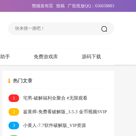
熊猫发布页
投稿
广告投放QQ：656658883
戏助手
免费游戏库
源码下载
热门文章
1
宅男-破解福利全聚合 #无限观看
2
鉴黄师-免费看破解版_3.5.3 金币视频SVIP
无限看
3
小黄人-7.7软件破解版_VIP资源