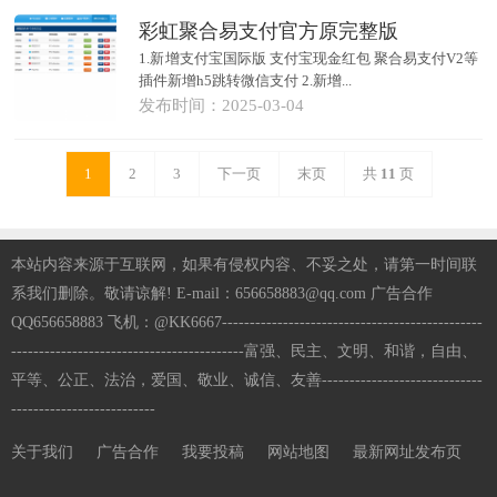
彩虹聚合易支付官方原完整版
1.新增支付宝国际版 支付宝现金红包 聚合易支付V2等
插件新增h5跳转微信支付 2.新增...
发布时间：2025-03-04
1
2
3
下一页
末页
共
11
页
本站内容来源于互联网，如果有侵权内容、不妥之处，请第一时间联
系我们删除。敬请谅解! E-mail：656658883@qq.com 广告合作
QQ656658883 飞机：@KK6667-----------------------------------------------
------------------------------------------富强、民主、文明、和谐，自由、
平等、公正、法治，爱国、敬业、诚信、友善-----------------------------
--------------------------
关于我们
广告合作
我要投稿
网站地图
最新网址发布页