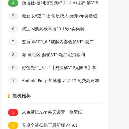
4
撸撸社-福利短视频v3.21.2 Ai祛衣 解VIP
無限看
5
最新版#重口社 优质成人-无限vip资源破
解版
6
淘宝闪购高概率撸20-18外卖爽啊
7
鉴黄师APP_6.5破解内部会员VIP-去广
告-无限看-破解版
8
海-角社区-解锁VIP-精品宅男福利
9
好色先生_3.1.2【资源解VIP无限看】学
习资料
10
Android Pony-加速器 v1.2.17 免费高速加
速器
随机推荐
1
米兔壁纸APP 每天设置一张壁纸
2
安卓全能扫描王最新版V4.9.1