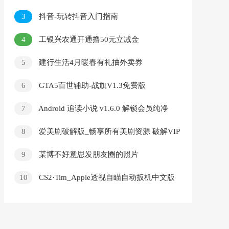
3
抖音-玩转抖音入门指南
4
工银兴农通开通撸50元立减金
5
建行生活4月暖春有礼抽外卖券
6
GTA5百世辅助-战旗V1.3免费版
7
Android 追读小说 v1.6.0 解锁会员纯净
版超强的小说阅读软件
8
爱美剧破解版_畅享所有美剧资源 破解VIP
免更新 免广告
9
某博不好意思发朋友圈的照片
10
CS2·Tim_Apple透视自瞄自动扳机中文版