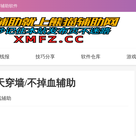
解辅助软件
线报
技巧分享
软件仓库
游
天穿墙/不掉血辅助
线辅助