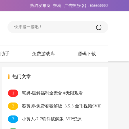
熊猫发布页
投稿
广告投放QQ：656658883
戏助手
免费游戏库
源码下载
热门文章
1
宅男-破解福利全聚合 #无限观看
2
鉴黄师-免费看破解版_3.5.3 金币视频SVIP
无限看
3
小黄人-7.7软件破解版_VIP资源