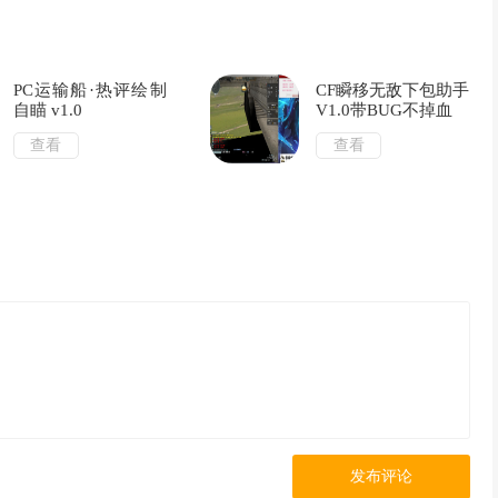
PC运输船·热评绘制
CF瞬移无敌下包助手
自瞄 v1.0
V1.0带BUG不掉血
查看
查看
发布评论