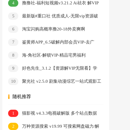
4
撸撸社-福利短视频v3.21.2 Ai祛衣 解VIP
無限看
5
最新版#重口社 优质成人-无限vip资源破
解版
6
淘宝闪购高概率撸20-18外卖爽啊
7
鉴黄师APP_6.5破解内部会员VIP-去广
告-无限看-破解版
8
海-角社区-解锁VIP-精品宅男福利
9
好色先生_3.1.2【资源解VIP无限看】学
习资料
10
聚光社 v2.5.0 剧集动漫综艺一站式观影工
具
随机推荐
1
猫影视 v4.3.3电视破解版 多个站点数据
源
2
万种资源搜索 v19.99 可搜索网盘磁力/解