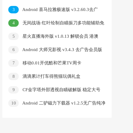
锁会员
3
Android 喜马拉雅极速版 v3.2.60.3去广
告纯净版
4
无间战场·红叶绘制自瞄振刀多功能辅助免
费版
5
星火直播海外版 v1.0.13 解锁会员 港澳
盒子
6
Android 大师兄影视 v3.4.3 去广告会员版
7
移动0.01开优酷和芒果TV周卡
8
滴滴累计打车得熊猫玩偶礼盒
9
CF金字塔外部透视自瞄破解版 稳定大号
10
Android 二驴磁力下载器 v1.2.5无广告纯净
版