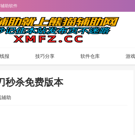
解辅助软件
线报
技巧分享
软件仓库
游
改刀秒杀免费版本
线辅助