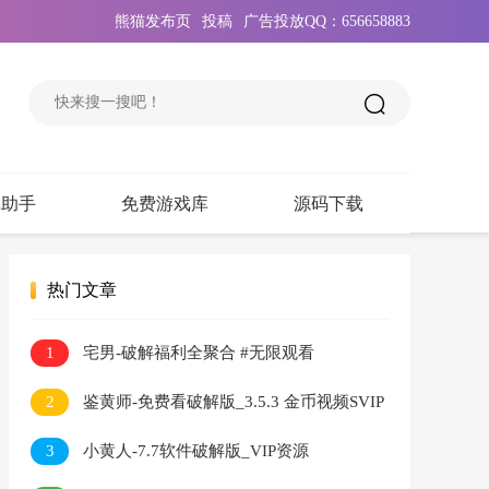
熊猫发布页
投稿
广告投放QQ：656658883
戏助手
免费游戏库
源码下载
热门文章
1
宅男-破解福利全聚合 #无限观看
2
鉴黄师-免费看破解版_3.5.3 金币视频SVIP
无限看
3
小黄人-7.7软件破解版_VIP资源