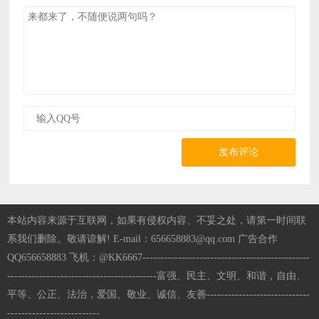
发布评论
本站内容来源于互联网，如果有侵权内容、不妥之处，请第一时间联
系我们删除。敬请谅解! E-mail：656658883@qq.com 广告合作
QQ656658883 飞机：@KK6667-----------------------------------------------
------------------------------------------富强、民主、文明、和谐，自由、
平等、公正、法治，爱国、敬业、诚信、友善-----------------------------
--------------------------