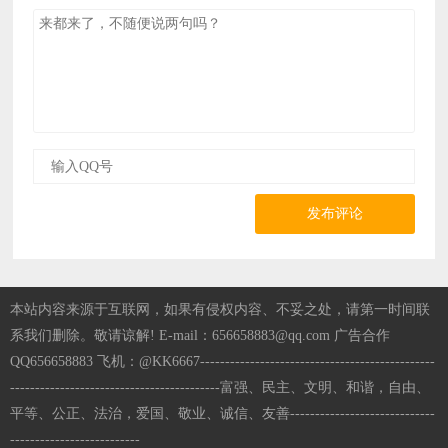
发布评论
本站内容来源于互联网，如果有侵权内容、不妥之处，请第一时间联
系我们删除。敬请谅解! E-mail：656658883@qq.com 广告合作
QQ656658883 飞机：@KK6667-----------------------------------------------
------------------------------------------富强、民主、文明、和谐，自由、
平等、公正、法治，爱国、敬业、诚信、友善-----------------------------
--------------------------