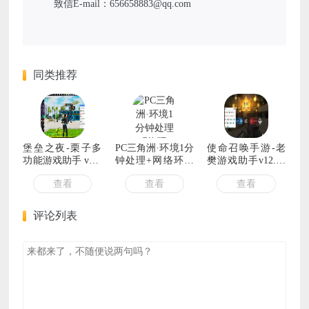
致信E-mail：656658883@qq.com
同类推荐
堡垒之夜-栗子多
PC三角洲·环境1分
使命召唤手游-老
功能游戏助手 v8.4
钟处理+网络环境
樊游戏助手v12.29
免费版
部署工具1.7
透视自瞄/无后坐
查看
查看
查看
力
评论列表