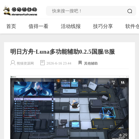
首页
值得一看
活动线报
技巧分享
软件
明日方舟·Luna多功能辅助0.2.5国服/B服
熊猫资源网
2026-6-16 23:44
其他辅助