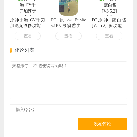
原神手游·CY千刀
PC原神Public
PC原神·蓝白酱
加速无敌多功能直
v3107弓箭蓄力加
[V3.5.2] 多功能免
装修复 v4.5
速定怪无CD显宝
费助手
查看
查看
查看
箱
评论列表
发布评论