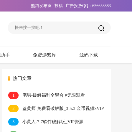
熊猫发布页
投稿
广告投放QQ：656658883
戏助手
免费游戏库
源码下载
热门文章
1
宅男-破解福利全聚合 #无限观看
2
鉴黄师-免费看破解版_3.5.3 金币视频SVIP
无限看
3
小黄人-7.7软件破解版_VIP资源