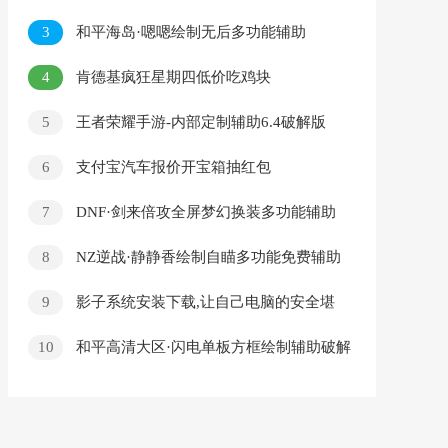
迹CD范围
3
和平海岛·嗯嗯绘制无后多功能辅助
v9.16
4
肯德基疯狂星期四低价吃鸡块
5
王者荣耀手游-内部定制辅助6.4破解版
绘制透视 显示血量 上帝视角
6
支付宝汽车报价开宝箱抽红包
7
DNF·剑来倍攻全屏梦幻换装多功能辅助
v11.17
8
NZ逆战·静静香绘制自瞄多功能免费辅助
v8.12
9
影子系统安装下载,让自己电脑的安全堪
比网吧电脑
10
和平高清大区·闪电单板方框绘制辅助破解
版7.10