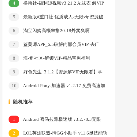
4
撸撸社-福利短视频v3.21.2 Ai祛衣 解VIP
無限看
5
最新版#重口社 优质成人-无限vip资源破
解版
6
淘宝闪购高概率撸20-18外卖爽啊
7
鉴黄师APP_6.5破解内部会员VIP-去广
告-无限看-破解版
8
海-角社区-解锁VIP-精品宅男福利
9
好色先生_3.1.2【资源解VIP无限看】学
习资料
10
Android Pony-加速器 v1.2.17 免费高速加
速器
随机推荐
1
Android 喜马拉雅极速版 v3.2.78.3无限
听书时长
2
LOL英雄联盟-情GG小助手 v11.6显技能轨