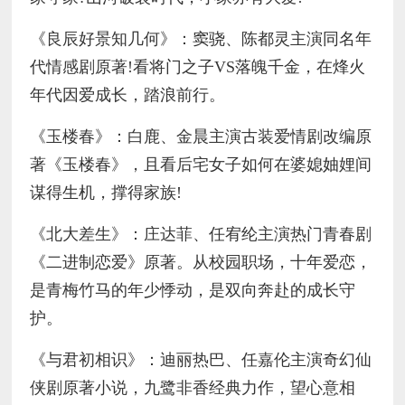
《良辰好景知几何》：窦骁、陈都灵主演同名年
代情感剧原著!看将门之子VS落魄千金，在烽火
年代因爱成长，踏浪前行。
《玉楼春》：白鹿、金晨主演古装爱情剧改编原
著《玉楼春》，且看后宅女子如何在婆媳妯娌间
谋得生机，撑得家族!
《北大差生》：庄达菲、任宥纶主演热门青春剧
《二进制恋爱》原著。从校园职场，十年爱恋，
是青梅竹马的年少悸动，是双向奔赴的成长守
护。
《与君初相识》：迪丽热巴、任嘉伦主演奇幻仙
侠剧原著小说，九鹭非香经典力作，望心意相