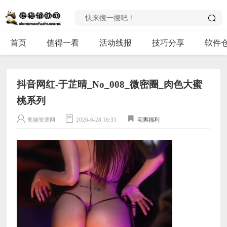
首页
值得一看
活动线报
技巧分享
软件
抖音网红-于芷晴_No_008_微密圈_肉色大蜜
桃系列
熊猫资源网
2026-6-28 16:33
宅男福利