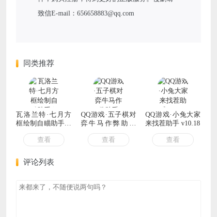
致信E-mail：656658883@qq.com
同类推荐
瓦洛兰特·七月方
QQ游戏·五子棋对
QQ游戏·小兔大家
框绘制自瞄助手免
弈牛马作弊助手
来找茬助手 v10.18
费版 v7.4
v9.8
查看
查看
查看
评论列表