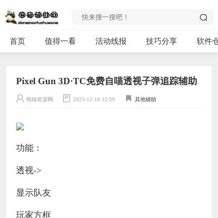
首页
值得一看
活动线报
技巧分享
软件
Pixel Gun 3D·TC免费自喵透视子弹追踪辅助
熊猫资源网
2025-12-16 12:59
其他辅助
功能：
透视->
显示队友
玩家方框