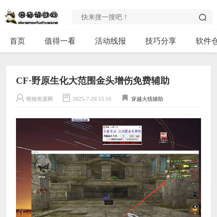
首页
值得一看
活动线报
技巧分享
软件
CF·野原生化大范围金头增伤免费辅助
熊猫资源网
2025-7-26 15:16
穿越火线辅助