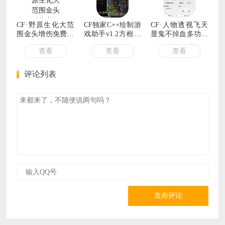
CF·野原生化大范
CF独家C++绘制游
CF·人物透视飞天
围金头增伤免费辅
戏助手v1.2方框透
显鬼不掉血多功能
助
视/显示血量/免费
辅助 v12.25
查看
查看
查看
稳定版
评论列表
发布评论