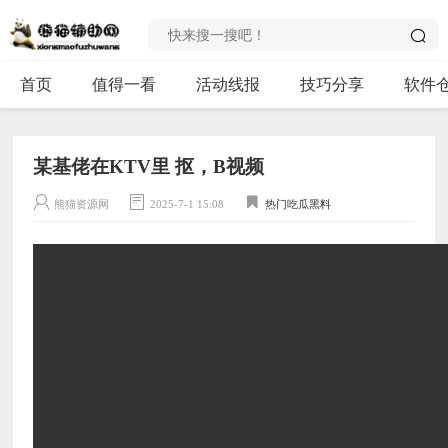
首页
值得一看
活动线报
技巧分享
软件
某基佬在KTV里 抠，B视频
熊猫资源网
2025-7-1 15:08
热门吃瓜黑料