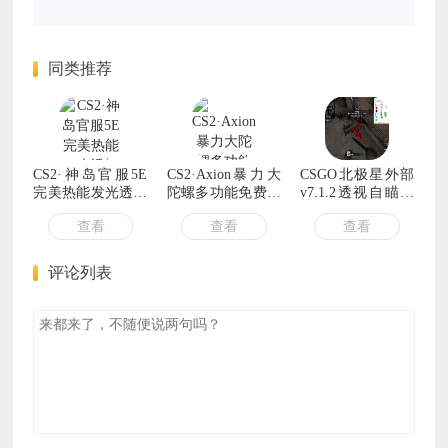
同类推荐
CS2·神岛官服5E
CS2·Axion暴力大
CSGO北极星外部
完美热能发光透视
陀螺多功能免费辅
v7.1.2透视自瞄自
自瞄 v7.24
助 v4.15
动压枪假延迟 可
查看
查看
查看
直播
评论列表