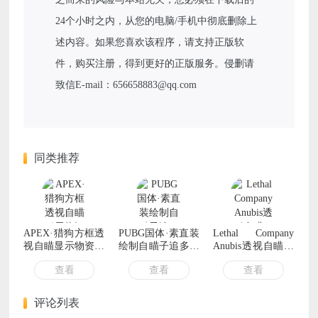
24个小时之内，从您的电脑/手机中彻底删除上
述内容。如果您喜欢该程序，请支持正版软
件，购买注册，得到更好的正版服务。侵删请
致信E-mail：656658883@qq.com
同类推荐
APEX·猎狗方框透
PUBG国体·素直装
Lethal Company
视自瞄显示物资辅
绘制自瞄子追多功
Anubis透视自瞄传
助 v8.7
能 v10.20
送多功能辅助
查看
查看
查看
评论列表