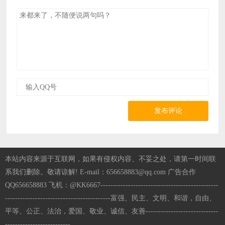
发布评论
本站内容来源于互联网，如果有侵权内容、不妥之处，请第一时间联
系我们删除。敬请谅解! E-mail：656658883@qq.com 广告合作
QQ656658883 飞机：@KK6667-----------------------------------------------
------------------------------------------富强、民主、文明、和谐，自由、
平等、公正、法治，爱国、敬业、诚信、友善-----------------------------
--------------------------