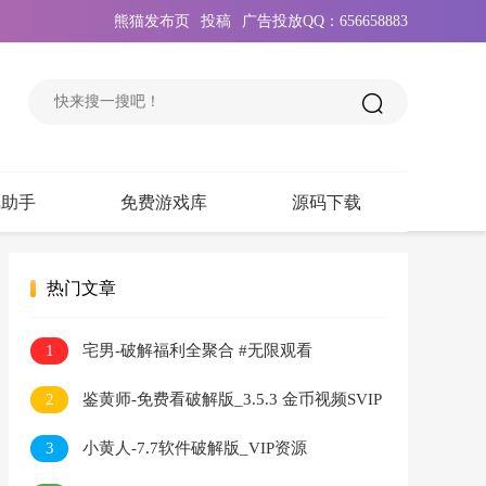
熊猫发布页
投稿
广告投放QQ：656658883
戏助手
免费游戏库
源码下载
热门文章
1
宅男-破解福利全聚合 #无限观看
2
鉴黄师-免费看破解版_3.5.3 金币视频SVIP
无限看
3
小黄人-7.7软件破解版_VIP资源