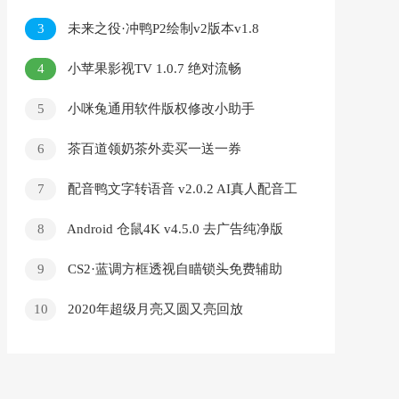
3
未来之役·冲鸭P2绘制v2版本v1.8
4
小苹果影视TV 1.0.7 绝对流畅
5
小咪兔通用软件版权修改小助手
6
茶百道领奶茶外卖买一送一券
7
配音鸭文字转语音 v2.0.2 AI真人配音工
具 短视频文案提取音视频转字幕软件
8
Android 仓鼠4K v4.5.0 去广告纯净版
9
CS2·蓝调方框透视自瞄锁头免费辅助
v9.10
10
2020年超级月亮又圆又亮回放