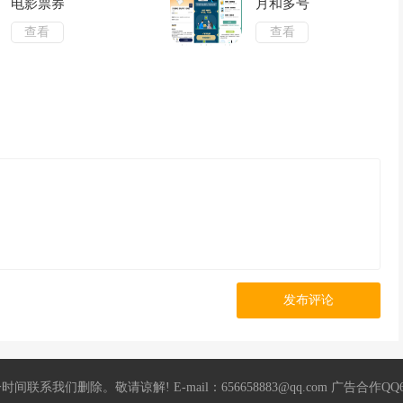
电影票券
月和多号
查看
查看
发布评论
 E-mail：656658883@qq.com 广告合作QQ656658883 飞机：@KK6667