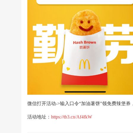
微信打开活动->输入口令“加油薯饼”领免费辣堡券
活动地址：
https://tb3.cn/Af4fkW