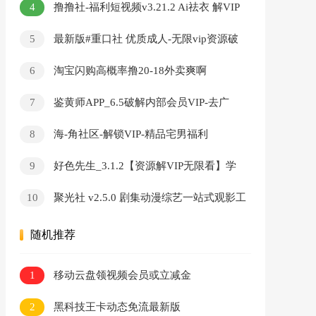
4
撸撸社-福利短视频v3.21.2 Ai祛衣 解VIP
無限看
5
最新版#重口社 优质成人-无限vip资源破
解版
6
淘宝闪购高概率撸20-18外卖爽啊
7
鉴黄师APP_6.5破解内部会员VIP-去广
告-无限看-破解版
8
海-角社区-解锁VIP-精品宅男福利
9
好色先生_3.1.2【资源解VIP无限看】学
习资料
10
聚光社 v2.5.0 剧集动漫综艺一站式观影工
具
随机推荐
1
移动云盘领视频会员或立减金
2
黑科技王卡动态免流最新版