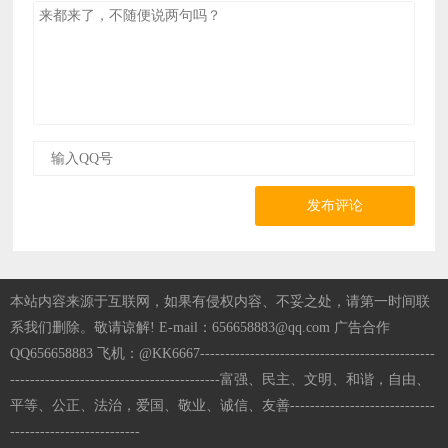
发布评论
本站内容来源于互联网，如果有侵权内容、不妥之处，请第一时间联
系我们删除。敬请谅解! E-mail：656658883@qq.com 广告合作
QQ656658883 飞机：@KK6667-----------------------------------------------
------------------------------------------富强、民主、文明、和谐，自由、
平等、公正、法治，爱国、敬业、诚信、友善-----------------------------
--------------------------