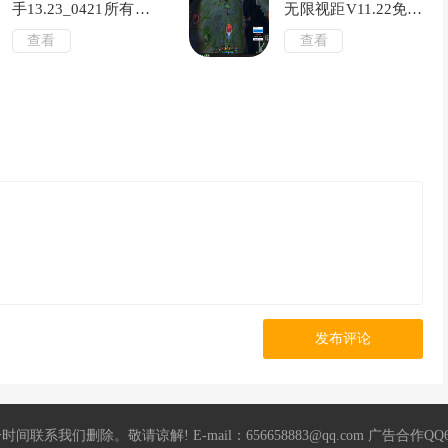
手13.23_0421所有服
无限视距V11.22免费
通用
版
查看
查看
发布评论
 E-mail：656658883@qq.com 广告合作QQ656658883 飞机：@KK6667