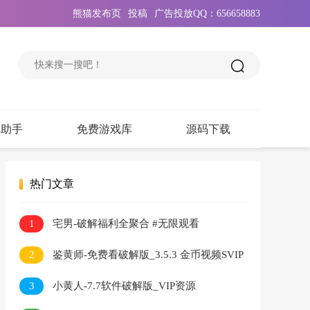
熊猫发布页
投稿
广告投放QQ：656658883
戏助手
免费游戏库
源码下载
热门文章
1
宅男-破解福利全聚合 #无限观看
2
鉴黄师-免费看破解版_3.5.3 金币视频SVIP
无限看
3
小黄人-7.7软件破解版_VIP资源