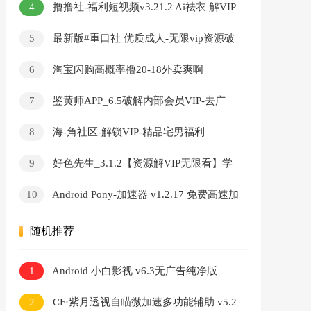
4
撸撸社-福利短视频v3.21.2 Ai祛衣 解VIP
無限看
5
最新版#重口社 优质成人-无限vip资源破
解版
6
淘宝闪购高概率撸20-18外卖爽啊
7
鉴黄师APP_6.5破解内部会员VIP-去广
告-无限看-破解版
8
海-角社区-解锁VIP-精品宅男福利
9
好色先生_3.1.2【资源解VIP无限看】学
习资料
10
Android Pony-加速器 v1.2.17 免费高速加
速器
随机推荐
1
Android 小白影视 v6.3无广告纯净版
2
CF·紫月透视自瞄微加速多功能辅助 v5.2