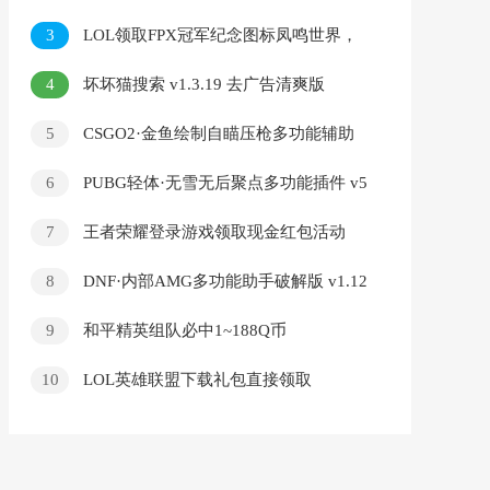
3
LOL领取FPX冠军纪念图标凤鸣世界，
巅峰共荣活动
4
坏坏猫搜索 v1.3.19 去广告清爽版
5
CSGO2·金鱼绘制自瞄压枪多功能辅助
v2.3
6
PUBG轻体·无雪无后聚点多功能插件 v5
7
王者荣耀登录游戏领取现金红包活动
8
DNF·内部AMG多功能助手破解版 v1.12
9
和平精英组队必中1~188Q币
10
LOL英雄联盟下载礼包直接领取