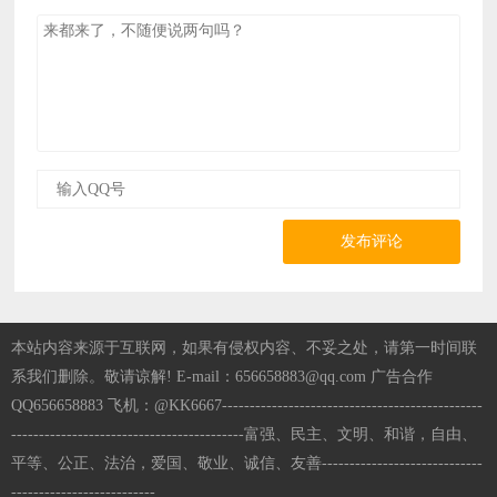
发布评论
本站内容来源于互联网，如果有侵权内容、不妥之处，请第一时间联
系我们删除。敬请谅解! E-mail：656658883@qq.com 广告合作
QQ656658883 飞机：@KK6667-----------------------------------------------
------------------------------------------富强、民主、文明、和谐，自由、
平等、公正、法治，爱国、敬业、诚信、友善-----------------------------
--------------------------